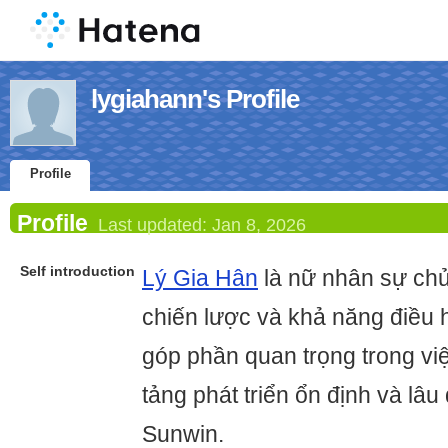
lygiahann's Profile
Profile
Profile
Last updated:
Jan 8, 2026
Self introduction
Lý Gia Hân
là nữ nhân sự chủ
chiến lược và khả năng điều h
góp phần quan trọng trong vi
tảng phát triển ổn định và lâ
Sunwin.