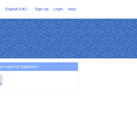
English (UK)
Sign Up
Login
Help
es used by lygiahann