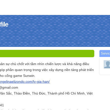
file
Servic
ân sự chủ chốt với tầm nhìn chiến lược và khả năng điều
góp phần quan trọng trong việc xây dựng nền tảng phát triển
 cho cổng game Sunwin.
angelinaelizondo.com/ly-gia-han/
n@gmail.com
 Văn Sắc, Thảo Điền, Thủ Đức, Thành phố Hồ Chí Minh, Việt
741