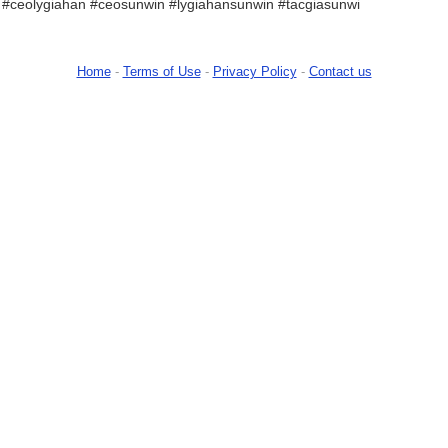
 #ceolygiahan #ceosunwin #lygiahansunwin #tacgiasunwi
Home
-
Terms of Use
-
Privacy Policy
-
Contact us