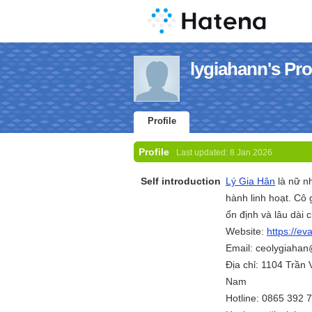
lygiahann's Pro
Profile
Profile
Last updated:
8 Jan 2026
Self introduction
Lý Gia Hân
là nữ nh
hành linh hoạt. Cô 
ổn định và lâu dài
Website:
https://ev
Email: ceolygiaha
Địa chỉ: 1104 Trần
Nam
Hotline: 0865 392 