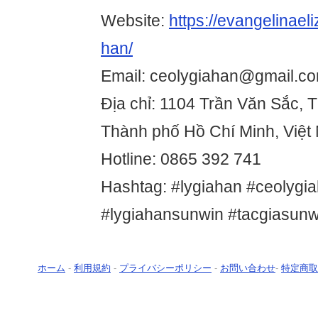
Website:
https://evangelinael
han/
Email: ceolygiahan@gmail.c
Địa chỉ: 1104 Trần Văn Sắc, 
Thành phố Hồ Chí Minh, Việt
Hotline: 0865 392 741
Hashtag: #lygiahan #ceolygi
#lygiahansunwin #tacgiasunw
ホーム
-
利用規約
-
プライバシーポリシー
-
お問い合わせ
-
特定商取