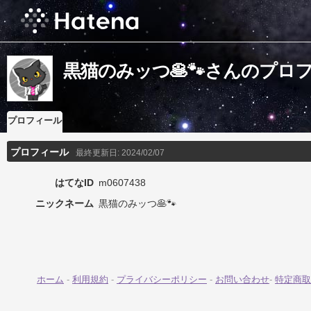
黒猫のみッつ🥞🐾さんのプロ
プロフィール
プロフィール
最終更新日:
2024/02/07
はてなID
m0607438
ニックネーム
黒猫のみッつ🥞🐾
ホーム
-
利用規約
-
プライバシーポリシー
-
お問い合わせ
-
特定商取