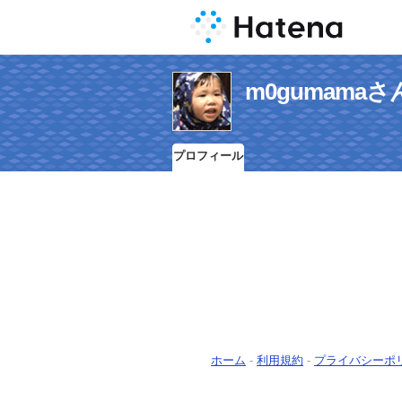
m0gumama
プロフィール
ホーム
-
利用規約
-
プライバシーポ