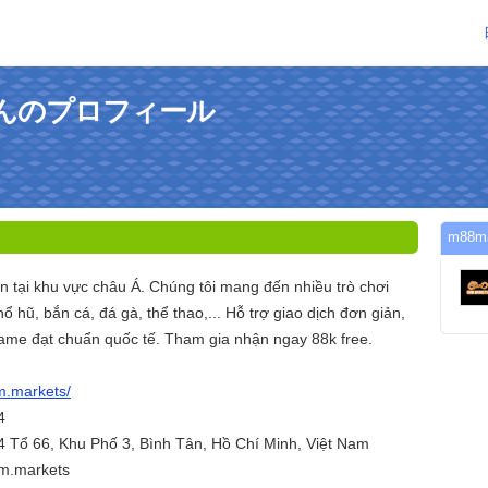
tsさんのプロフィール
m88
ín tại khu vực châu Á. Chúng tôi mang đến nhiều trò chơi
ổ hũ, bắn cá, đá gà, thể thao,... Hỗ trợ giao dịch đơn giản,
me đạt chuẩn quốc tế. Tham gia nhận ngay 88k free.
m.markets/
4
4 Tổ 66, Khu Phố 3, Bình Tân, Hồ Chí Minh, Việt Nam
m.markets