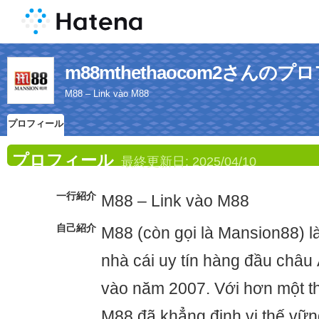
m88mthethaocom2さんの
M88 – Link vào M88
プロフィール
プロフィール
最終更新日:
2025/04/10
一行紹介
M88 – Link vào M88
自己紹介
M88 (còn gọi là Mansion88) l
nhà cái uy tín hàng đầu châu
vào năm 2007. Với hơn một t
M88 đã khẳng định vị thế vữn