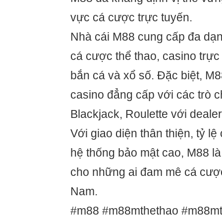
vực cá cược trực tuyến.
Nhà cái M88 cung cấp đa dạn
cá cược thể thao, casino trực
bắn cá và xổ số. Đặc biệt, M
casino đẳng cấp với các trò 
Blackjack, Roulette với dealer 
Với giao diện thân thiện, tỷ l
hệ thống bảo mật cao, M88 là
cho những ai đam mê cá cược 
Nam.
#m88 #m88mthethao #m88m