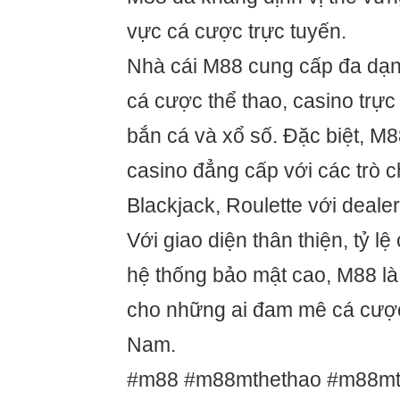
vực cá cược trực tuyến.
Nhà cái M88 cung cấp đa dạn
cá cược thể thao, casino trực
bắn cá và xổ số. Đặc biệt, M
casino đẳng cấp với các trò 
Blackjack, Roulette với dealer 
Với giao diện thân thiện, tỷ l
hệ thống bảo mật cao, M88 là
cho những ai đam mê cá cược 
Nam.
#m88 #m88mthethao #m88m