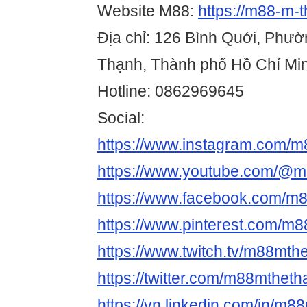
Website M88:
https://m88-m-
Địa chỉ: 126 Bình Quới, Phư
Thạnh, Thành phố Hồ Chí Min
Hotline: 0862969645
Social:
https://www.instagram.com/
https://www.youtube.com/@
https://www.facebook.com/
https://www.pinterest.com/
https://www.twitch.tv/m88mt
https://twitter.com/m88mthet
https://vn.linkedin.com/in/m