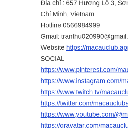
Địa chỉ : 657 Hương Lộ 3, Sơ
Chí Minh, Vietnam
Hotline 0566984999
Gmail: tranthu020990@gmail
Website
https://macauclub.ap
SOCIAL
https://www.pinterest.com/m
https://www.instagram.com/
https://www.twitch.tv/macauc
https://twitter.com/macauclub
https://www.youtube.com/@
https://gravatar.com/macauc