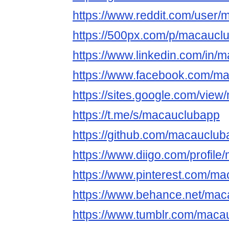
https://www.reddit.com/user
https://500px.com/p/macaucl
https://www.linkedin.com/in/
https://www.facebook.com/m
https://sites.google.com/vie
https://t.me/s/macauclubapp
https://github.com/macauclu
https://www.diigo.com/profil
https://www.pinterest.com/m
https://www.behance.net/ma
https://www.tumblr.com/maca