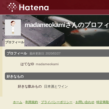
madameokamiさんのプロフ
プロフィール
プロフィール
最終更新日:
2020/02/27
はてなID
madameokami
好きなもの
好きな飲みもの
日本酒とワイン
ホーム
-
利用規約
-
プライバシーポリシー
-
お問い合わせ
-
特定商取