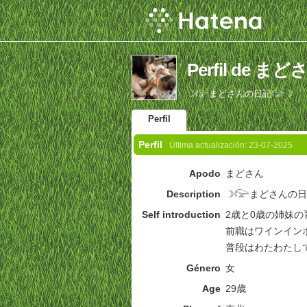
Perfil de まど
☽𓅼まどさんの日記𓅼☽
Perfil
Perfil
Última actualización:
23-07-2025
Apodo
まどさん
Description
☽𓅼まどさんの日
Self introduction
2歳と0歳の姉妹
前職はワインイン
普段はわたわたし
Género
女
Age
29歳