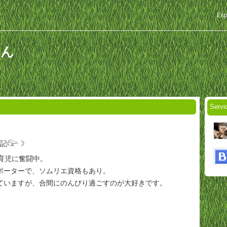
Esp
さん
Servi
記𓅼☽
の育児に奮闘中。
ポーターで、ソムリエ資格もあり。
ていますが、合間にのんびり過ごすのが大好きです。