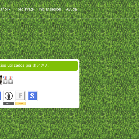
añol
Regístrate
Iniciar sesión
Ayuda
cios utilizados por まどさん