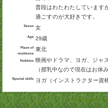
普段はわたわたしています
過ごすのが大好きです。
Sesso
女
Age
29歳
Place of
東北
residence
映画やドラマ、ヨガ、ジャ
Hobbies
（授乳中なので現在はお休
Special skills
ヨガ（インストラクター資
Home
-
Accordo con l'Ut