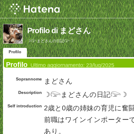
Profilo di まどさん
☽𓅼まどさんの日記𓅼☽
Profilo
Profilo
Ultimo aggiornamento:
23/lug/2025
Soprannome
まどさん
Description
☽𓅼まどさんの日記𓅼☽
Self introduction
2歳と0歳の姉妹の育児に奮
前職はワインインポーター
あり。