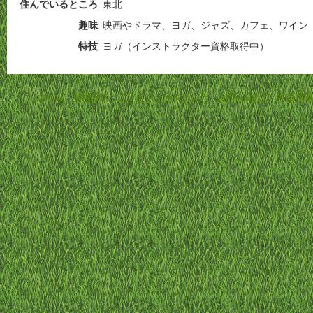
住んでいるところ
東北
趣味
映画やドラマ、ヨガ、ジャズ、カフェ、ワイン
特技
ヨガ（インストラクター資格取得中）
ホーム
-
利用規約
-
プライバシーポリシー
-
お問い合わせ
-
特定商取