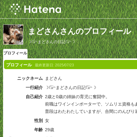
まどさんさんのプロフィール
☽𓅼まどさんの日記𓅼☽
プロフィール
プロフィール
最終更新日:
2025/07/23
ニックネーム
まどさん
一行紹介
☽𓅼まどさんの日記𓅼☽
自己紹介
2歳と0歳の姉妹の育児に奮闘中。
前職はワインインポーターで、ソムリエ資格も
普段はわたわたしていますが、合間にのんびり
性別
女
年齢
29歳