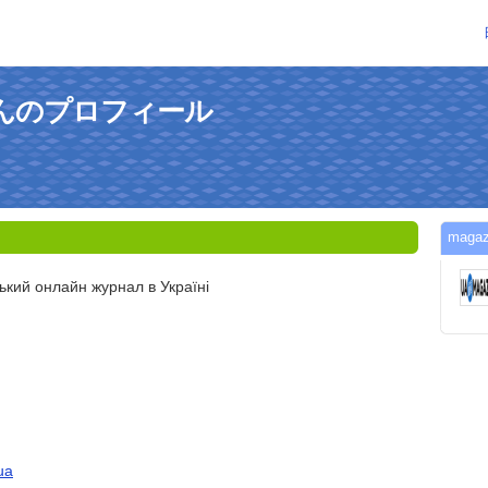
uaさんのプロフィール
mag
ький онлайн журнал в Україні
ua