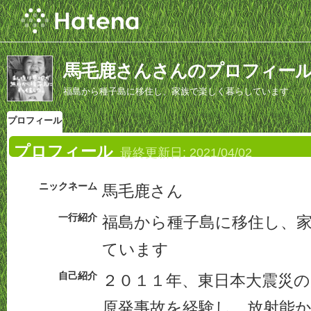
馬毛鹿さんさんのプロフィー
福島から種子島に移住し、家族で楽しく暮らしています
プロフィール
プロフィール
最終更新日:
2021/04/02
ニックネーム
馬毛鹿さん
一行紹介
福島から種子島に移住し、
ています
自己紹介
２０１１年、東日本大震災の
原発事故を経験し、放射能