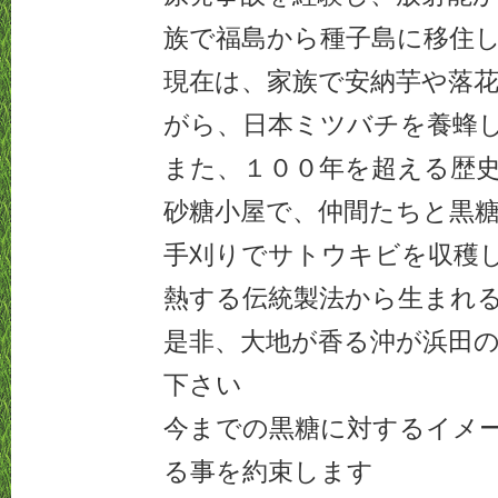
族で福島から種子島に移住
現在は、家族で安納芋や落
がら、日本ミツバチを養蜂
また、１００年を超える歴
砂糖小屋で、仲間たちと黒
手刈りでサトウキビを収穫
熱する伝統製法から生まれ
是非、大地が香る沖が浜田
下さい
今までの黒糖に対するイメ
る事を約束します