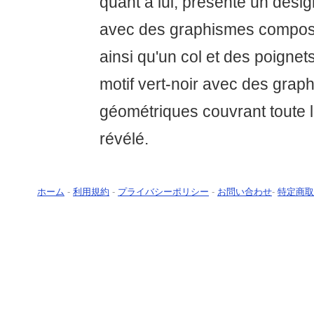
quant à lui, présente un desig
avec des graphismes composés
ainsi qu'un col et des poignets
motif vert-noir avec des grap
géométriques couvrant toute l
révélé.
ホーム
-
利用規約
-
プライバシーポリシー
-
お問い合わせ
-
特定商取