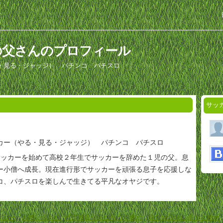
の父さんのプロフィール
・見る・ジャッジ） パチンコ パチスロ
サッ
カー（やる・見る・ジャッジ） パチンコ パチスロ
サッカーを始めて高校２年生でサッカーを辞めた１児の父。息
ー小僧へ成長。現在進行形でサッカーを頑張る息子を応援しな
コ、パチスロを楽しんで生きてる平凡なオヤジです。
リシー
-
お問い合わせ
-
特定商取引法に基づく表示
-
資金決済法に基づく表示