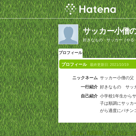
サッカー小僧
好きなもの サッカー（やる
プロフィール
プロフィール
最終更新日:
2021/10/19
ニックネーム
サッカー小僧の父
一行紹介
好きなもの サッ
自己紹介
小学校1年生から
子は順調にサッカ
がら適度にパチン
ホーム
-
利用規約
-
プライバシーポ