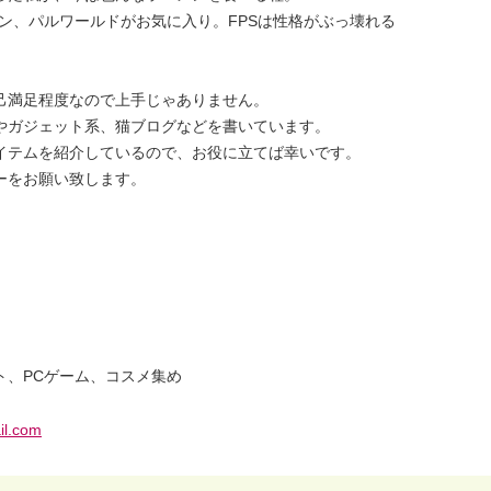
ハン、パルワールドがお気に入り。FPSは性格がぶっ壊れる
己満足程度なので上手じゃありません。
やガジェット系、猫ブログなどを書いています。
イテムを紹介しているので、お役に立てば幸いです。
ーをお願い致します。
ト、PCゲーム、コスメ集め
l.com