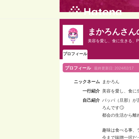
まかろんさん
美容を愛し、食に生きる、P
プロフィール
プロフィール
最終更新日:
2024/02/17
ニックネーム
まかろん
一行紹介
美容を愛し、食に
自己紹介
パッパ（旦那）が
ろんです🙄
都会の生活から離
趣味は食べる事、
今まで味噌一択だ