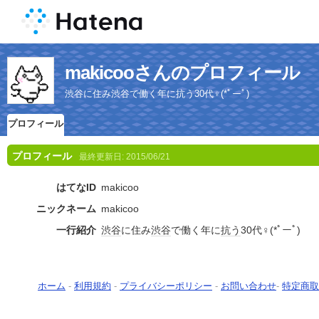
makicooさんのプロフィール
渋谷に住み渋谷で働く年に抗う30代♀(*ﾟーﾟ)
プロフィール
プロフィール
最終更新日:
2015/06/21
はてなID
makicoo
ニックネーム
makicoo
一行紹介
渋谷
に住み
渋谷
で働く年に
抗う
30代♀(*ﾟーﾟ)
ホーム
-
利用規約
-
プライバシーポリシー
-
お問い合わせ
-
特定商取