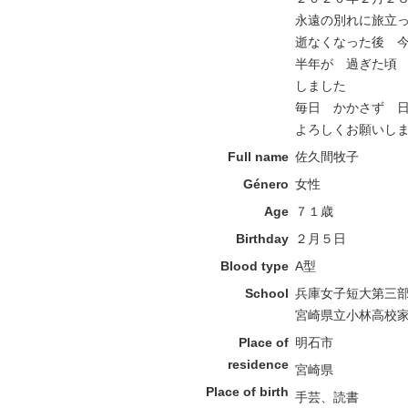
永遠の別れに旅立
逝なくなった後 
半年が 過ぎた頃
しました
毎日 かかさず 
よろしくお願いし
Full name
佐久間牧子
Género
女性
Age
７１歳
Birthday
２月５日
Blood type
A型
School
兵庫女子短大第三
宮崎県立小林高校
Place of
明石市
residence
宮崎県
Place of birth
手芸、読書