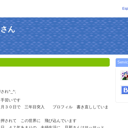
Esp
っこさん
Servi
れ^_^;
 手習いです
８月３０日で 三年目突入 プロフィル 書き直ししていま
を押されて この世界に 飛び込んでいます
８日 ４７年あまりの 夫婦生活に 旦那さんはサッサッと