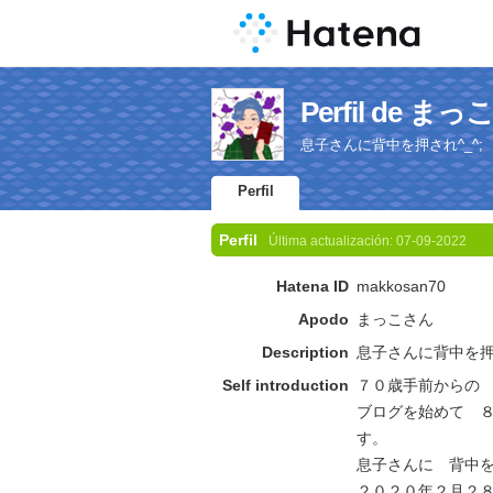
Perfil de ま
息子さんに背中を押され^_^;
Perfil
Perfil
Última actualización:
07-09-2022
Hatena ID
makkosan70
Apodo
まっこさん
Description
息子さんに背中を押さ
Self introduction
７０歳手前からの
ブログを始めて 
す。
息子さんに 背中
２０２０年２月２