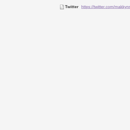
Twitter
https://twitter.com/makky