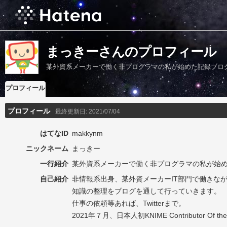
まっきーさんのプロフィール
某外資系メーカーで働く非プログラマの私が始めた記録ブロ
プロフィール
プロフィール
最終更新日:
2021/07/04
はてなID
makkynm
ニックネーム
まっきー
一行紹介
某外資系メーカーで働く非プログラマの私が始
自己紹介
非情報系出身、某外資メーカーIT部門で働きな
知識の整理をブログを通して行っていきます。
仕事の依頼等あれば、Twitterまで。
2021年７月、日本人初KNIME Contributor Of th