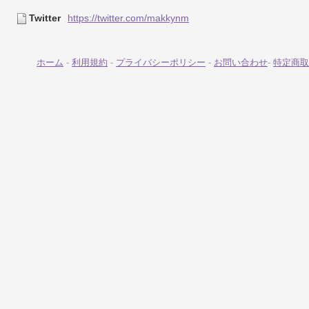
Twitter
https://twitter.com/makkynm
ホーム
-
利用規約
-
プライバシーポリシー
-
お問い合わせ
-
特定商取