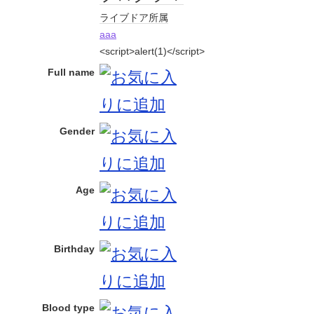
ライブドア
所属
aaa
<script>alert(1)</script>
Full name
Gender
Age
Birthday
Blood type