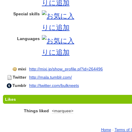
Special skills
Languages
mixi
http://mixi.jp/show_profile.pl?id=264496
Twitter
http://mala.tumblr.com/
Tumblr
http://twitter.com/bulkneets
Likes
Things liked
<marquee>
Home
-
Terms of 