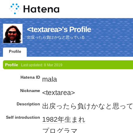
<textarea>'s Profile
出戻ったら負けかなと思っている
Profile
Profile
Last updated:
8 Mar 2019
Hatena ID
mala
Nickname
<textarea>
Description
出戻ったら負けかなと思っ
Self introduction
1982年
生
まれ
プログラマ