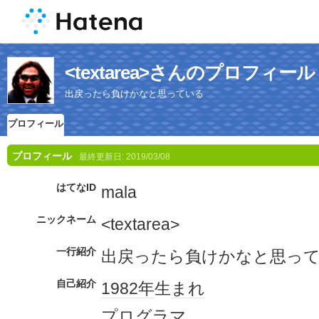
<textarea>さんのプロフィール
出戻ったら負けかなと思っている
プロフィール
プロフィール
最終更新日:
2019/03/08
はてなID
mala
ニックネーム
<textarea>
一行紹介
出戻ったら負けかなと思っ
自己紹介
1982年
生
まれ
プログラマ