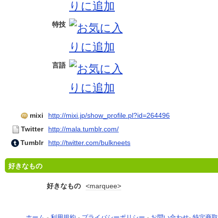
特技
言語
mixi
http://mixi.jp/show_profile.pl?id=264496
Twitter
http://mala.tumblr.com/
Tumblr
http://twitter.com/bulkneets
好きなもの
好きなもの
<marquee>
ホーム
-
利用規約
-
プライバシーポリシー
-
お問い合わせ
-
特定商取