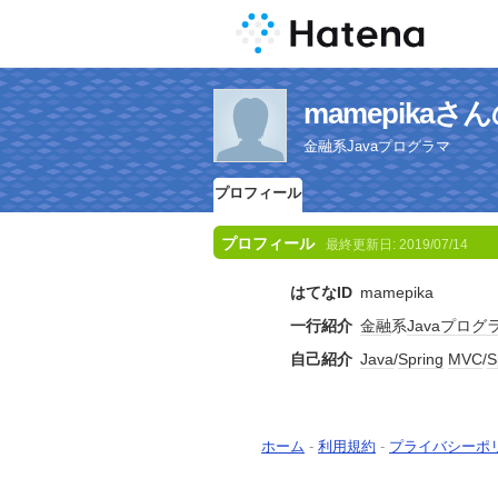
mamepika
金融系Javaプログラマ
プロフィール
プロフィール
最終更新日:
2019/07/14
はてなID
mamepika
一行紹介
金融
系
Java
プログ
自己紹介
Java
/
Spring
MVC
/
S
ホーム
-
利用規約
-
プライバシーポ