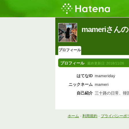
mameriさ
プロフィール
プロフィール
最終更新日:
2018/11/26
はてなID
mameriday
ニックネーム
mameri
自己紹介
三十路
の
日常
、
韓
ホーム
-
利用規約
-
プライバシーポ