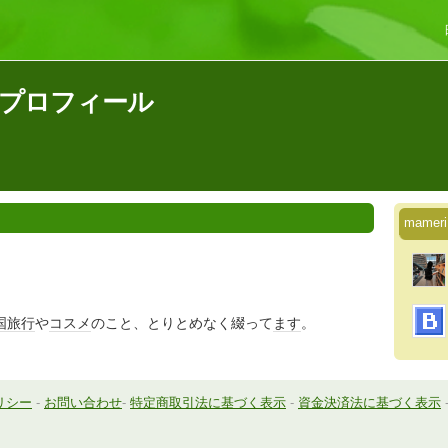
んのプロフィール
mam
国旅行
や
コスメ
のこと、とりとめなく綴って
ます
。
リシー
-
お問い合わせ
-
特定商取引法に基づく表示
-
資金決済法に基づく表示