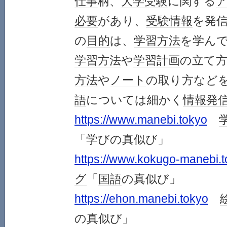
仕事
柄、
大学受験
に関する
必要
があり、
受験
情報
を発
の
目的
は、
学習
方法
を学ん
学習
方法
や
学習
計画
の立て
方法
や
ノート
の取り方など
語
については細かく
情報発
https://www.manebi.tokyo
「学びの真似び」
https://www.kokugo-manebi.
グ
「
国語
の真似び」
https://ehon.manebi.tokyo
の真似び」