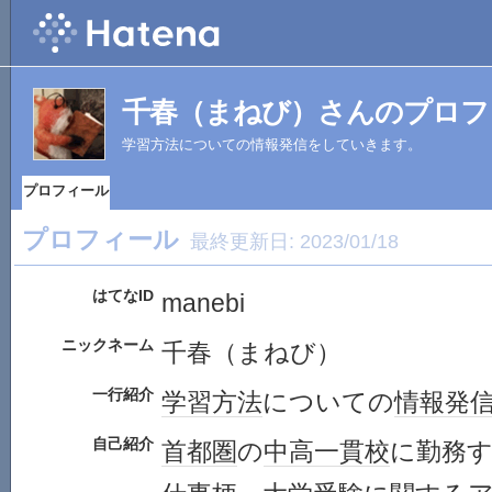
千春（まねび）さんのプロフ
学習方法についての情報発信をしていきます。
プロフィール
プロフィール
最終更新日:
2023/01/18
はてなID
manebi
ニックネーム
千春（まねび）
一行紹介
学習
方法
についての
情報発
自己紹介
首都圏
の
中高一貫校
に勤務