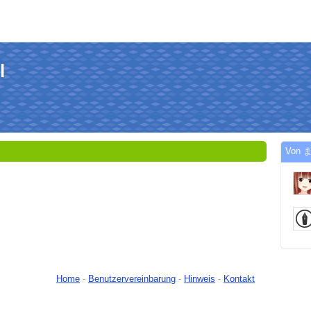
l
Von ま
Home
-
Benutzervereinbarung
-
Hinweis
-
Kontakt