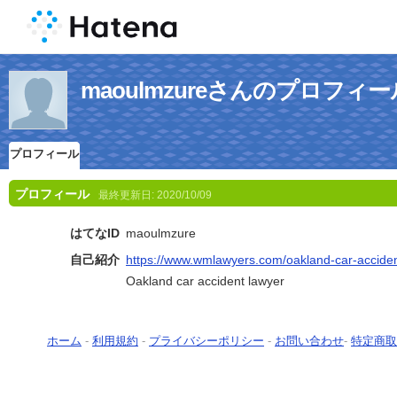
maoulmzureさんのプロフィー
プロフィール
プロフィール
最終更新日:
2020/10/09
はてなID
maoulmzure
自己紹介
https://www.wmlawyers.com/oakland-car-acciden
Oakland car accident lawyer
ホーム
-
利用規約
-
プライバシーポリシー
-
お問い合わせ
-
特定商取