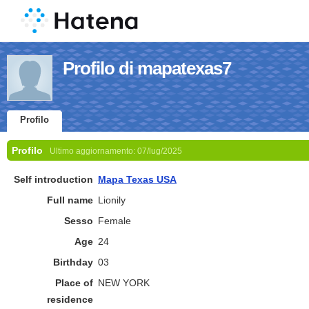
Profilo di mapatexas7
Profilo
Profilo
Ultimo aggiornamento:
07/lug/2025
Self introduction
Mapa Texas USA
Full name
Lionily
Sesso
Female
Age
24
Birthday
03
Place of
NEW YORK
residence