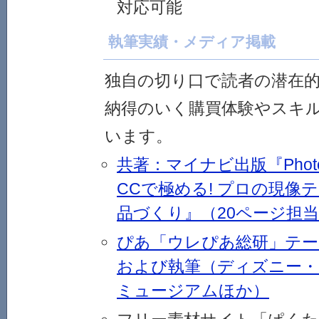
対応可能
執筆実績・メディア掲載
独自の切り口で読者の潜在
納得のいく購買体験やスキ
います。
共著：マイナビ出版『Photosho
CCで極める! プロの現像
品づくり』（20ページ担
ぴあ「ウレぴあ総研」テー
および執筆（ディズニー・
ミュージアムほか）