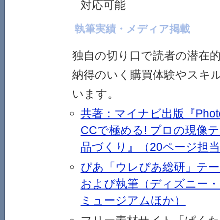
対応可能
執筆実績・メディア掲載
独自の切り口で読者の潜在
納得のいく購買体験やスキ
います。
共著：マイナビ出版『Photosho
CCで極める! プロの現像
品づくり』（20ページ担
ぴあ「ウレぴあ総研」テー
および執筆（ディズニー・
ミュージアムほか）