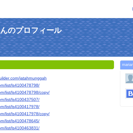
rteさんのプロフィール
mar
nbuilder.com/jatahmunggah
om/list/ls4100478798/
om/list/ls4100478798/copy/
om/list/ls4100437507/
om/list/ls4100417978/
om/list/ls4100417978/copy/
om/list/ls4100478645/
om/list/ls4100463831/