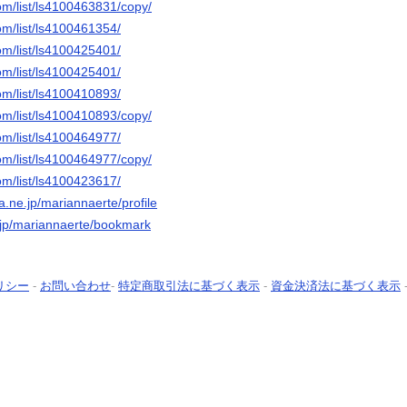
om/list/ls4100463831/copy/
om/list/ls4100461354/
om/list/ls4100425401/
om/list/ls4100425401/
om/list/ls4100410893/
om/list/ls4100410893/copy/
om/list/ls4100464977/
om/list/ls4100464977/copy/
om/list/ls4100423617/
na.ne.jp/mariannaerte/profile
e.jp/mariannaerte/bookmark
リシー
-
お問い合わせ
-
特定商取引法に基づく表示
-
資金決済法に基づく表示