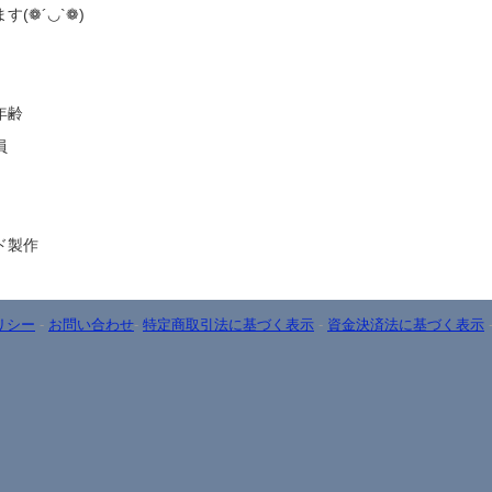
(❁´◡`❁)
年齢
員
ド製作
リシー
-
お問い合わせ
-
特定商取引法に基づく表示
-
資金決済法に基づく表示