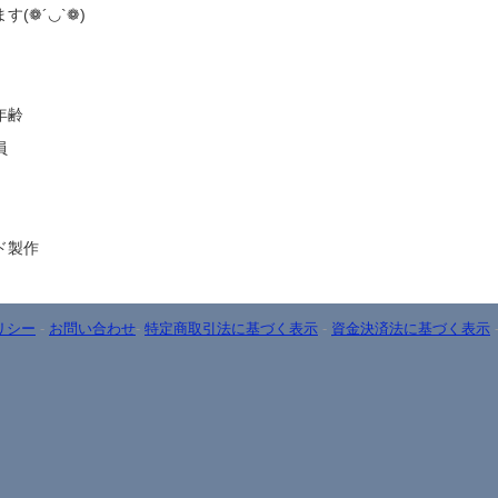
(❁´◡`❁)
年齢
員
ド製作
リシー
-
お問い合わせ
-
特定商取引法に基づく表示
-
資金決済法に基づく表示