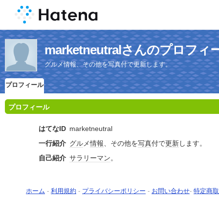
marketneutralさんのプロフィ
グルメ情報、その他を写真付で更新します。
プロフィール
プロフィール
はてなID
marketneutral
一行紹介
グル
メ
情報
、その他を
写真
付で
更新
します。
自己紹介
サラリーマン
。
ホーム
-
利用規約
-
プライバシーポリシー
-
お問い合わせ
-
特定商取