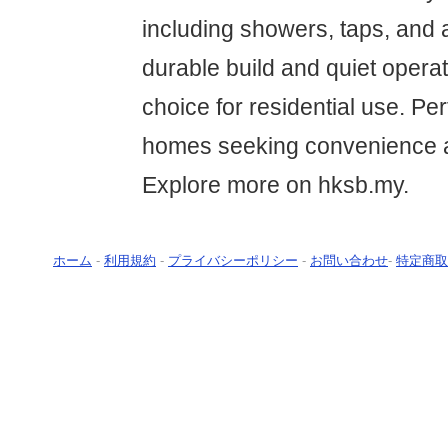
including showers, taps, and a
durable build and quiet operat
choice for residential use. Pe
homes seeking convenience 
Explore more on hksb.my.
ホーム
-
利用規約
-
プライバシーポリシー
-
お問い合わせ
-
特定商取