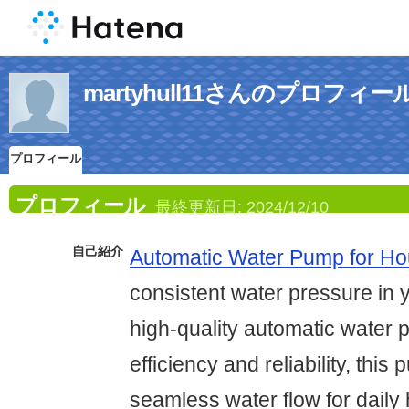
martyhull11さんのプロフィー
プロフィール
プロフィール
最終更新日:
2024/12/10
自己紹介
Automatic Water Pump for H
consistent water pressure in 
high-quality automatic water
efficiency and reliability, thi
seamless water flow for dail