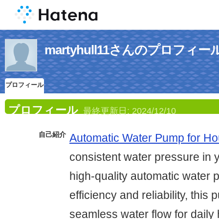
martyhull11さんのプロフィー
プロフィール
プロフィール
最終更新日:
2024/12/10
自己紹介
Automatic Water Pump for H
consistent water pressure in 
high-quality automatic water
efficiency and reliability, thi
seamless water flow for dail