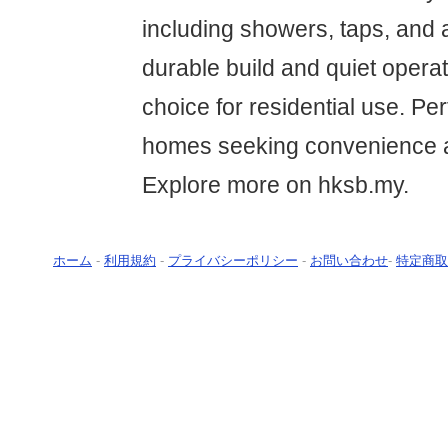
including showers, taps, and a
durable build and quiet operat
choice for residential use. Pe
homes seeking convenience 
Explore more on hksb.my.
ホーム
-
利用規約
-
プライバシーポリシー
-
お問い合わせ
-
特定商取