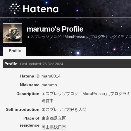
marumo's Profile
エスプレッソブログ「MaruPresso」,プログラミングメモブロ
Profile
Profile
Last updated:
26 Dec 2024
Hatena ID
maru0014
Nickname
marumo
Description
エスプレッソブログ「MaruPresso」,プログラミ
運営中
Self introduction
エスプレッソ
大好き
人間
Place of
東京都足立区
residence
岡山県
浅口市