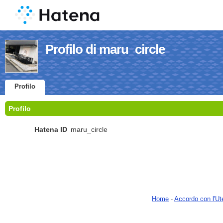
Profilo di maru_circle
Profilo
Profilo
Hatena ID
maru_circle
Home
-
Accordo con l'Ut