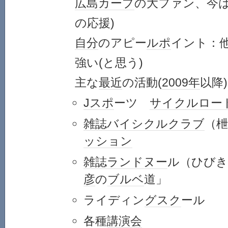
広島カープ
の大ファン、今
の応援)
自分
のアピー
ルポ
イント：
強い(と思う)
主な
最近
の活動(
2009年
以降)
Jスポ
ーツ
サイクルロー
雑誌
バイシクル
クラブ
（枻
ッション
雑誌
ランド
ヌー
ル（ひびき
彦
の
ブルベ
道」
ライディン
グスク
ール
各種
講演会