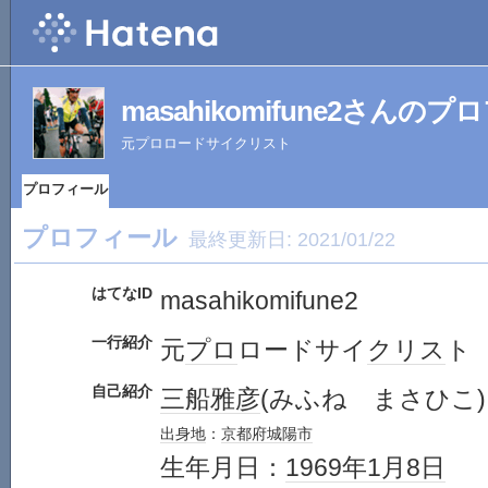
masahikomifune2さんの
元プロロードサイクリスト
プロフィール
プロフィール
最終更新日:
2021/01/22
はてなID
masahikomifune2
一行紹介
元
プロ
ロードサイ
クリス
ト
自己紹介
三船雅彦
(みふね まさひこ)
出身地
：
京都府
城陽市
生年月日：
1969年
1月8日