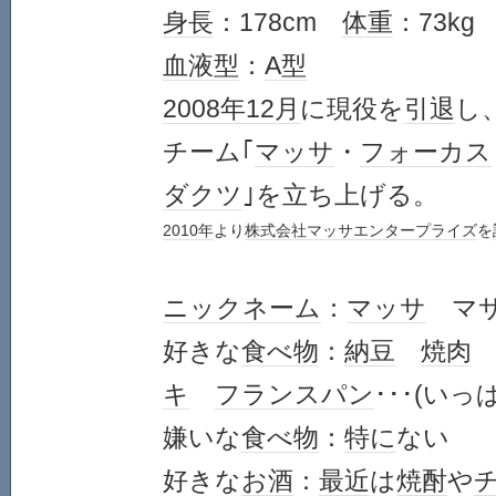
身長
：178cm
体重
：73kg
血液型
：
A型
2008年
12月
に現役を
引退
し
チーム｢
マッサ
・
フォーカス
ダクツ
｣を立ち上げる。
2010年
より
株式会社
マッサ
エンタープライズ
を
ニックネーム
：
マッサ
マ
好きな
食べ物
：
納豆
焼肉
キ
フランスパン
･･･(いっ
嫌いな
食べ物
：
特に
ない
好きな
お酒
：
最近
は
焼酎
や