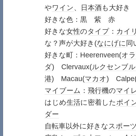
や
ワイン
、
日本酒
も大好き
好きな色：黒 紫 赤
好きな
女性
の
タイプ
：
カイ
な？声が大好き(
なにげに
同
好きな町：Heerenveen(
オラ
ダ
) Clervaux(
ルクセンブル
港
) Macau(
マカオ
) Calpe
マイブーム
：
飛行機
の
マイ
はじめ
生活
に密着した
ポイ
ダー
自転車
以外に好きな
スポー