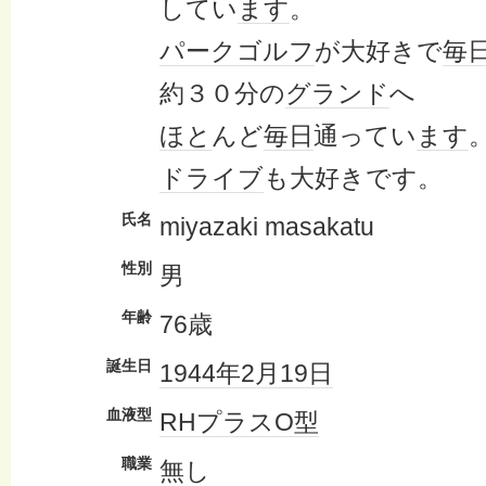
してい
ます
。
パークゴルフ
が大好きで
毎
約３０分の
グランド
へ
ほと
んど
毎日
通ってい
ます
ドライブ
も大好きです。
氏名
miyazaki masakatu
性別
男
年齢
76歳
誕生日
1944年
2月19日
血液型
RHプラス
O型
職業
無し