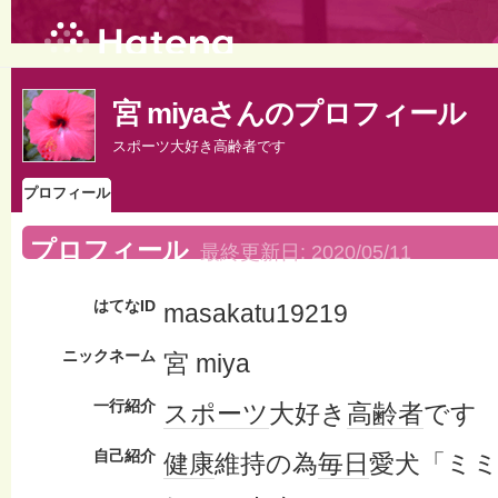
宮 miyaさんのプロフィール
スポーツ大好き高齢者です
プロフィール
プロフィール
最終更新日:
2020/05/11
はてなID
masakatu19219
ニックネーム
宮 miya
一行紹介
スポーツ
大好き
高齢者
です
自己紹介
健康
維持の為
毎日
愛犬「ミ