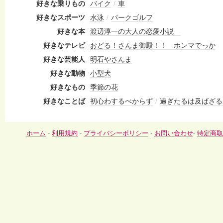
好きな乗りもの
バイク
/
車
好きなスポーツ
水泳
/
パークゴルフ
好きな本
渡辺淳一の大人の恋愛小説
好きなテレビ
おどる！さんま御殿！！ ホンマでっか
好きな芸能人
明石やさんま
好きな動物
小型犬
好きなもの
季節の花
好きなことば
初心わするべからず
/
過ぎたるは及ばざる
ホーム
-
利用規約
-
プライバシーポリシー
-
お問い合わせ
-
特定商取