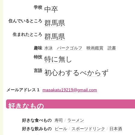
学校
中卒
住んでいるところ
群馬県
生まれたところ
群馬県
趣味
水泳
パークゴルフ
映画鑑賞
読書
特技
特に
無し
言語
初心わするべ
から
ず
メールアドレス 1
masakatu19219@gmail.com
好きなもの
好きな食べもの
寿司
/
ラーメン
好きな飲みもの
ビール
/
スポーツドリンク
/
日本酒