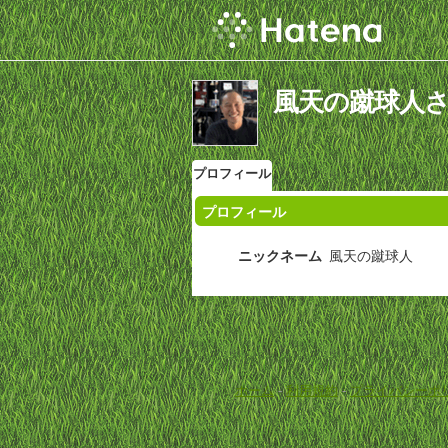
風天の蹴球人
プロフィール
プロフィール
ニックネーム
風天の蹴球人
ホーム
-
利用規約
-
プライバシーポ