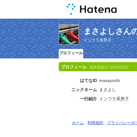
まさよしさん
インフラ系男子
プロフィール
プロフィール
最終更新日:
2016/03/02
はてなID
masayoshi
ニックネーム
まさよし
一行紹介
インフラ
系
男子
ホーム
-
利用規約
-
プライバシーポ