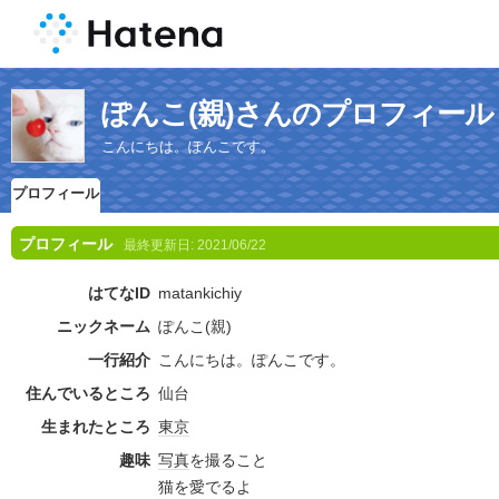
ぽんこ(親)さんのプロフィール
こんにちは。ぽんこです。
プロフィール
プロフィール
最終更新日:
2021/06/22
はてなID
matankichiy
ニックネーム
ぽんこ(親)
一行紹介
こんにちは。ぽんこです。
住んでいるところ
仙台
生まれたところ
東京
趣味
写真
を撮ること
猫を愛でるよ