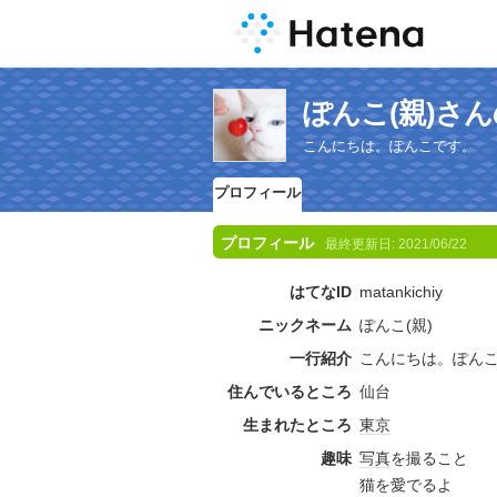
ぽんこ(親)さ
こんにちは。ぽんこです。
プロフィール
プロフィール
最終更新日:
2021/06/22
はてなID
matankichiy
ニックネーム
ぽんこ(親)
一行紹介
こんにちは。ぽん
住んでいるところ
仙台
生まれたところ
東京
趣味
写真
を撮ること
猫を愛でるよ