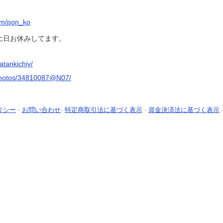
com/pon_ko
土日お
休み
してます。
atankichiy/
/photos/34810087@N07/
リシー
-
お問い合わせ
-
特定商取引法に基づく表示
-
資金決済法に基づく表示