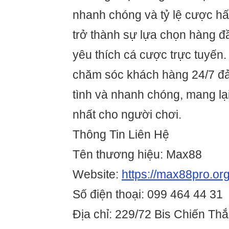
nhanh chóng và tỷ lệ cược h
trở thành sự lựa chọn hàng đ
yêu thích cá cược trực tuyến.
chăm sóc khách hàng 24/7 đả
tình và nhanh chóng, mang lại
nhất cho người chơi.
Thông Tin Liên Hệ
Tên thương hiệu: Max88
Website:
https://max88pro.or
Số điện thoại: 099 464 44 31
Địa chỉ: 229/72 Bis Chiến Th