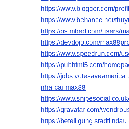
https://www.blogger.com/pro
https://www.behance.net/thuy
https://os.mbed.com/users/m
https://devdojo.com/max88pr
https://www.speedrun.com/u
https://pubhtml5.com/homepa
https://jobs.votesaveamerica
nha-cai-max88
https://www.snipesocial.co.u
https://gravatar.com/wondro
https://beteiligung.stadtlinda