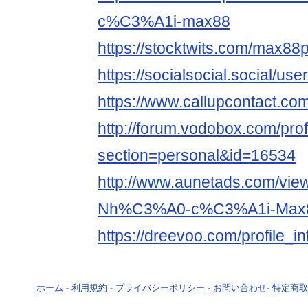
c%C3%A1i-max88
https://stocktwits.com/max88
https://socialsocial.social/us
https://www.callupcontact.co
http://forum.vodobox.com/prof
section=personal&id=16534
http://www.aunetads.com/vie
Nh%C3%A0-c%C3%A1i-Max8
https://dreevoo.com/profile_
ホーム
-
利用規約
-
プライバシーポリシー
-
お問い合わせ
-
特定商取