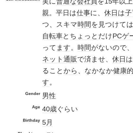
実に
普通な
会社員
を15年以
親
。平日は
仕事
に、
休日
は
子
つ、スキマ
時間
を見つけて
自転車
と
ちょっと
だけ
PCゲ
って
ます
。
時間
がないので
ネット通販
で済ませ、
休日
は
ること
から
、なかなか
健康
す
。
Gender
男性
Age
40歳
ぐらい
Birthday
5月