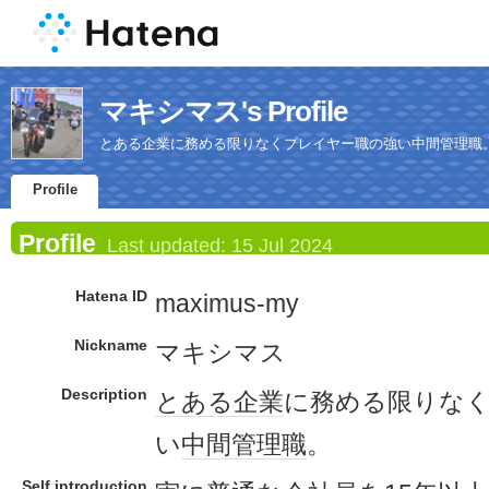
マキシマス's Profile
とある企業に務める限りなくプレイヤー職の強い中間管理職
Profile
Profile
Last updated:
15 Jul 2024
Hatena ID
maximus-my
Nickname
マキシマス
Description
とある
企業
に務める限りな
い
中間
管理職
。
Self introduction