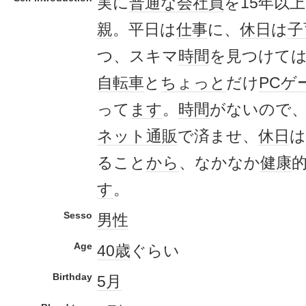
実に
普通な
会社員
を15年以
親
。平日は
仕事
に、
休日
は
子
つ、スキマ
時間
を見つけて
自転車
と
ちょっと
だけ
PCゲ
って
ます
。
時間
がないので
ネット通販
で済ませ、
休日
は
ること
から
、なかなか
健康
す
。
Sesso
男性
Age
40歳
ぐらい
Birthday
5月